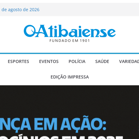
ializado candidato a deputado
licanos
 de agosto de 2026
Carlos Gomes se apresenta no Cine Itá
icente de Paulo
A – Festa de Bom Jesus dos Perdões
scadaria de mosaico do Brasil
ESPORTES
EVENTOS
POLÍCIA
SAÚDE
VARIEDA
EDIÇÃO IMPRESSA