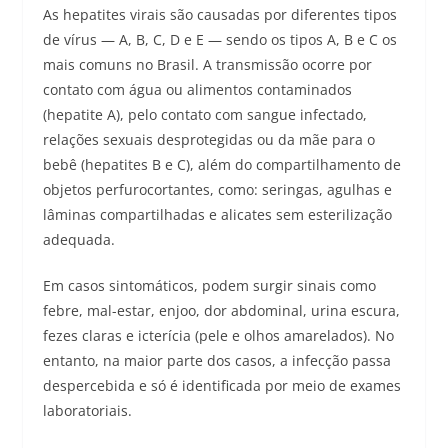
As hepatites virais são causadas por diferentes tipos
de vírus — A, B, C, D e E — sendo os tipos A, B e C os
mais comuns no Brasil. A transmissão ocorre por
contato com água ou alimentos contaminados
(hepatite A), pelo contato com sangue infectado,
relações sexuais desprotegidas ou da mãe para o
bebê (hepatites B e C), além do compartilhamento de
objetos perfurocortantes, como: seringas, agulhas e
lâminas compartilhadas e alicates sem esterilização
adequada.
Em casos sintomáticos, podem surgir sinais como
febre, mal-estar, enjoo, dor abdominal, urina escura,
fezes claras e icterícia (pele e olhos amarelados). No
entanto, na maior parte dos casos, a infecção passa
despercebida e só é identificada por meio de exames
laboratoriais.