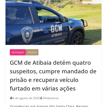
DESTAQUE
POLÍCIA
GCM de Atibaia detém quatro
suspeitos, cumpre mandado de
prisão e recupera veículo
furtado em várias ações
4 de agosto de 2026
OAtibaiense
Ocorrências nos bairros Vila Santa Clara, Recreio