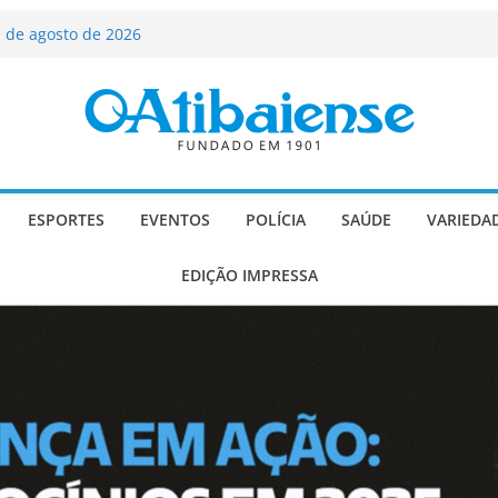
ializado candidato a deputado
licanos
 de agosto de 2026
Carlos Gomes se apresenta no Cine Itá
icente de Paulo
A – Festa de Bom Jesus dos Perdões
scadaria de mosaico do Brasil
ESPORTES
EVENTOS
POLÍCIA
SAÚDE
VARIEDA
EDIÇÃO IMPRESSA