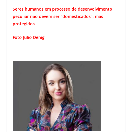
Seres humanos em processo de desenvolvimento
peculiar não devem ser “domesticados”, mas
protegidos.
Foto Julio Denig