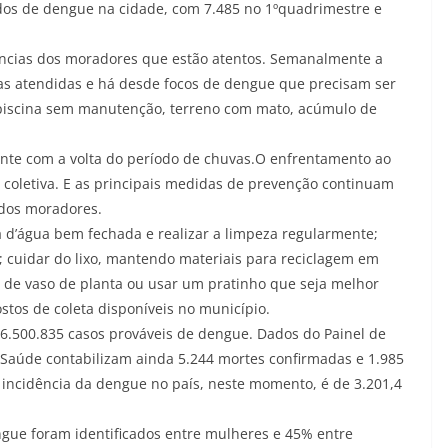
dos de dengue na cidade, com 7.485 no 1ºquadrimestre e
úncias dos moradores que estão atentos. Semanalmente a
cias atendidas e há desde focos de dengue que precisam ser
 piscina sem manutenção, terreno com mato, acúmulo de
ente com a volta do período de chuvas.O enfrentamento ao
 coletiva. E as principais medidas de prevenção continuam
 dos moradores.
a d’água bem fechada e realizar a limpeza regularmente;
; cuidar do lixo, mantendo materiais para reciclagem em
s de vaso de planta ou usar um pratinho que seja melhor
tos de coleta disponíveis no município.
u 6.500.835 casos prováveis de dengue. Dados do Painel de
 Saúde contabilizam ainda 5.244 mortes confirmadas e 1.985
 incidência da dengue no país, neste momento, é de 3.201,4
ue foram identificados entre mulheres e 45% entre