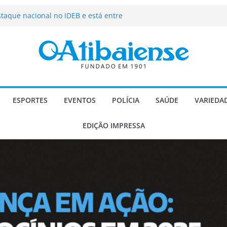
os a dizer não?
staque nacional no IDEB e está entre
 do Brasil em Educação
ni investe em contrapartidas gerando
icípio
de fortes rajadas de vento a partir
go Gomes recebe homenagem com
te no Dia do Advogado
ESPORTES
EVENTOS
POLÍCIA
SAÚDE
VARIEDA
EDIÇÃO IMPRESSA