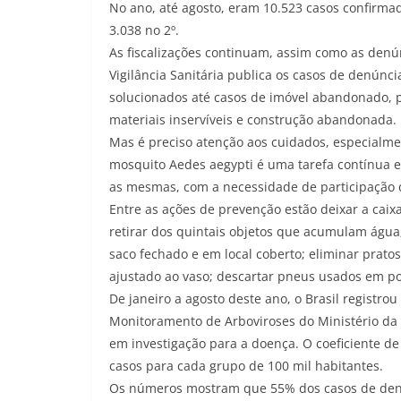
No ano, até agosto, eram 10.523 casos confirma
3.038 no 2º.
As fiscalizações continuam, assim como as den
Vigilância Sanitária publica os casos de denún
solucionados até casos de imóvel abandonado,
materiais inservíveis e construção abandonada.
Mas é preciso atenção aos cuidados, especialm
mosquito Aedes aegypti é uma tarefa contínua e
as mesmas, com a necessidade de participação
Entre as ações de prevenção estão deixar a caix
retirar dos quintais objetos que acumulam água
saco fechado e em local coberto; eliminar prato
ajustado ao vaso; descartar pneus usados em pos
De janeiro a agosto deste ano, o Brasil registro
Monitoramento de Arboviroses do Ministério da
em investigação para a doença. O coeficiente de
casos para cada grupo de 100 mil habitantes.
Os números mostram que 55% dos casos de deng