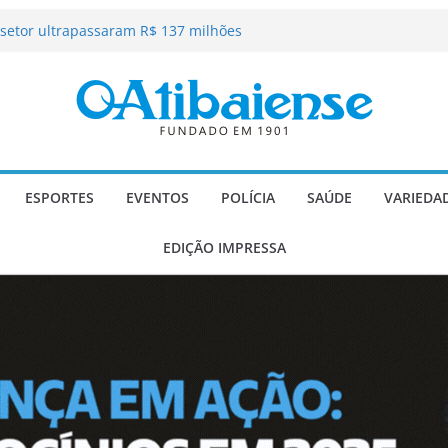
A – Festa de Bom Jesus dos Perdões
 setor ultrapassaram R$ 137 milhões
tibaia
go Gomes recebe homenagem com
te no Dia do Advogado
os a dizer não?
Carlos Gomes se apresenta no Cine Itá
icente de Paulo
ESPORTES
EVENTOS
POLÍCIA
SAÚDE
VARIEDA
EDIÇÃO IMPRESSA