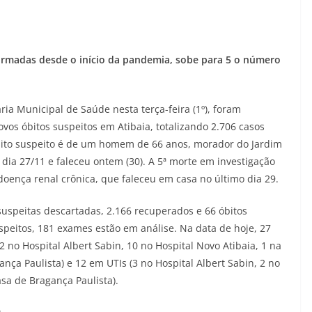
irmadas desde o início da pandemia, sobe para 5 o número
ia Municipal de Saúde nesta terça-feira (1º), foram
vos óbitos suspeitos em Atibaia, totalizando 2.706 casos
óbito suspeito é de um homem de 66 anos, morador do Jardim
o dia 27/11 e faleceu ontem (30). A 5ª morte em investigação
ença renal crônica, que faleceu em casa no último dia 29.
suspeitas descartadas, 2.166 recuperados e 66 óbitos
speitos, 181 exames estão em análise. Na data de hoje, 27
 no Hospital Albert Sabin, 10 no Hospital Novo Atibaia, 1 na
nça Paulista) e 12 em UTIs (3 no Hospital Albert Sabin, 2 no
asa de Bragança Paulista).